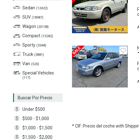
Sedan
(12422)
SUV
(18987)
Wagon
(20138)
A
Compact
(15282)
Sporty
(3348)
Truck
(3881)
Van
(520)
Special Vehicles
(117)
A
Buscar Por Precio
Under $500
$500 - $1,000
* CIF: Precio del coche with Shipp
$1,000 - $1,500
$1,500 - $2,000