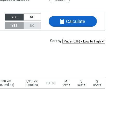
YES
NO
Calculate
YES
NO
Sort by
5
3
,000 km
1,300 cc
MT
E-EL51
00 millas)
Gasolina
2WD
seats
doors