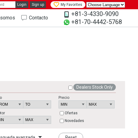
Login
Sign up
My Favorites
+81-3-4330-9090
 somos
Contacto
+81-70-4442-5768
Dealers Stock Only
o
Precio
tor
Ofertas
Novedades
squeda avanzada
Reset