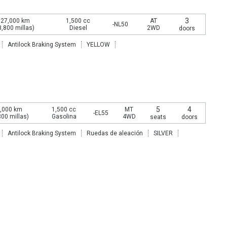
3
27,000 km
1,500 cc
AT
-NL50
8,800 millas)
Diesel
2WD
doors
Antilock Braking System
YELLOW
5
4
,000 km
1,500 cc
MT
-EL55
300 millas)
Gasolina
4WD
seats
doors
Antilock Braking System
Ruedas de aleación
SILVER