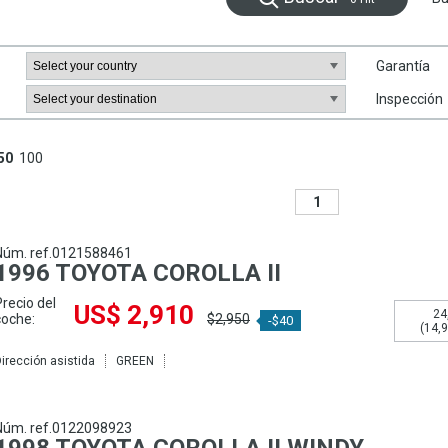
Garantía
Inspección
50
100
1
Núm. ref.0121588461
1996 TOYOTA COROLLA II
Precio del
US$ 2,910
24
coche:
$2,950
-$40
(14,9
irección asistida
GREEN
Núm. ref.0122098923