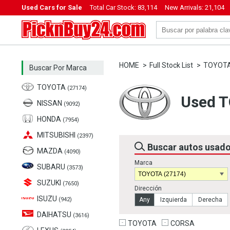
Used Cars for Sale
Total Car Stock:
83,114
New Arrivals:
21,104
PicknBuy24.com
HOME
Full Stock List
TOYOT
Buscar Por Marca
TOYOTA
(27174)
Used T
NISSAN
(9092)
HONDA
(7954)
MITSUBISHI
(2397)
Buscar autos usad
MAZDA
(4090)
Marca
SUBARU
(3573)
SUZUKI
(7650)
Dirección
ISUZU
(942)
Any
Izquierda
Derecha
DAIHATSU
(3616)
TOYOTA
CORSA