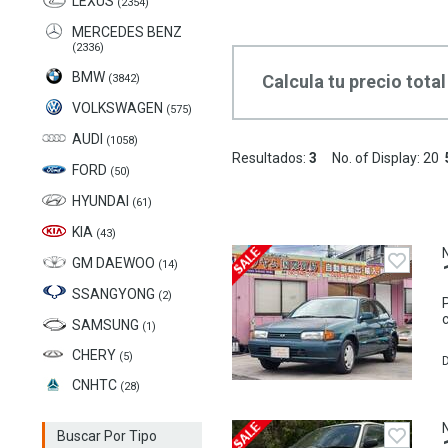
LEXUS
(2354)
MERCEDES BENZ
(2336)
BMW
Calcula tu precio total
(3842)
VOLKSWAGEN
(575)
AUDI
(1058)
Resultados:
3
No. of Display:
20
FORD
(50)
HYUNDAI
(61)
KIA
(43)
GM DAEWOO
(14)
SSANGYONG
(2)
SAMSUNG
(1)
CHERY
(5)
D
CNHTC
(28)
Buscar Por Tipo