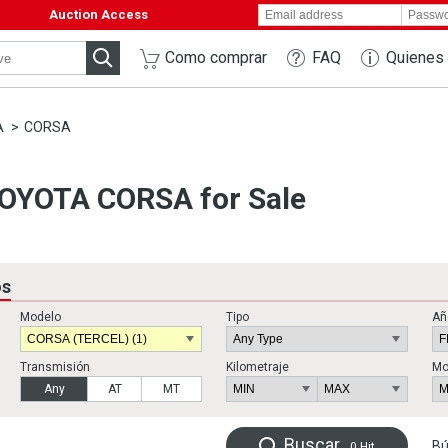
Auction Access
Como comprar
FAQ
Quienes
A
CORSA
OYOTA CORSA for Sale
os
Modelo
Tipo
Añ
Transmisión
Kilometraje
Mo
Any
AT
MT
Buscar
Bú
0
Hit