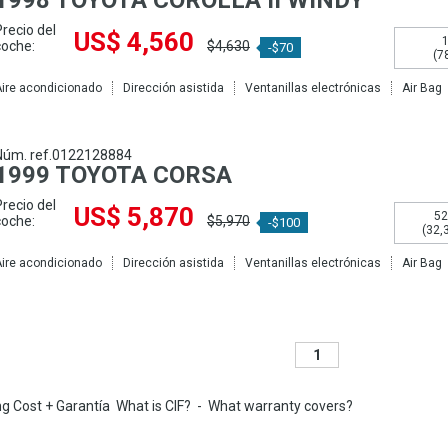
1998 TOYOTA COROLLA II WINDY
Precio del
US$ 4,560
1
coche:
$4,630
-$70
(7
ire acondicionado
Dirección asistida
Ventanillas electrónicas
Air Bag
Núm. ref.0122128884
1999 TOYOTA CORSA
Precio del
US$ 5,870
52
coche:
$5,970
-$100
(32,
ire acondicionado
Dirección asistida
Ventanillas electrónicas
Air Bag
1
ing Cost + Garantía
What is CIF?
-
What warranty covers?