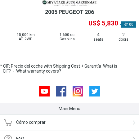
2005 PEUGEOT 206
US$ 5,830
-$100
4
2
15,000 km
1,600 cc
AT, 2WD
Gasolina
seats
doors
* CIF: Precio del coche with Shipping Cost + Garantía
What is
CIF?
-
What warranty covers?
Youtube
Facebook
Instagram
Twitter
Main Menu
Cómo comprar
FAQ