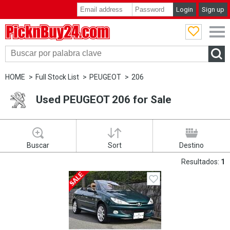
Login
Sign up
PicknBuy24.com
HOME
Full Stock List
PEUGEOT
206
Used PEUGEOT 206 for Sale
Buscar
Sort
Destino
Resultados:
1