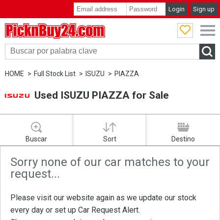
Login
Sign up
PicknBuy24.com
HOME
Full Stock List
ISUZU
PIAZZA
Used ISUZU PIAZZA for Sale
Buscar
Sort
Destino
Sorry none of our car matches to your
request...
Please visit our website again as we update our stock
every day or set up
Car Request Alert
.