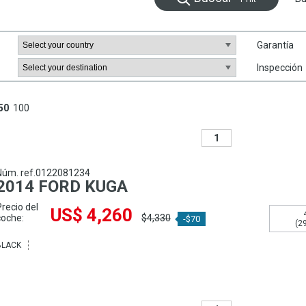
Garantía
Inspección
50
100
1
Núm. ref.0122081234
2014 FORD KUGA
Precio del
US$ 4,260
coche:
$4,330
-$70
(2
BLACK