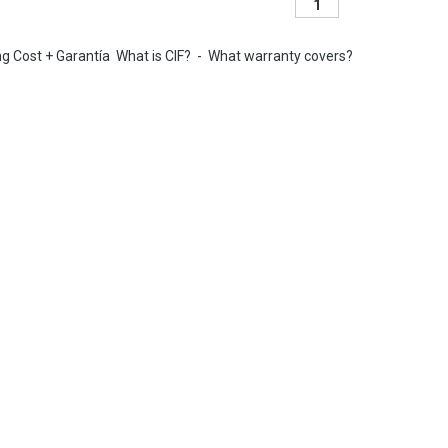
1
ing Cost + Garantía
What is CIF?
-
What warranty covers?