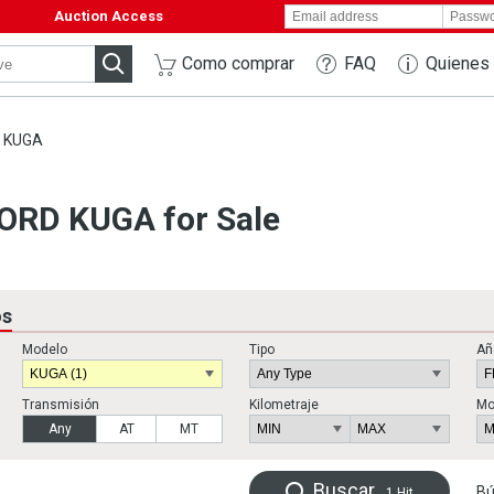
Auction Access
Como comprar
FAQ
Quienes
KUGA
ORD KUGA for Sale
os
Modelo
Tipo
Añ
Transmisión
Kilometraje
Mo
Any
AT
MT
Buscar
Bú
1
Hit