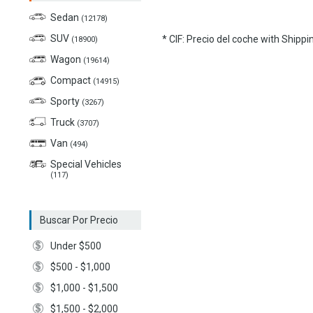
Sedan
(12178)
SUV
* CIF: Precio del coche with Shipp
(18900)
Wagon
(19614)
Compact
(14915)
Sporty
(3267)
Truck
(3707)
Van
(494)
Special Vehicles
(117)
Buscar Por Precio
Under $500
$500 - $1,000
$1,000 - $1,500
$1,500 - $2,000