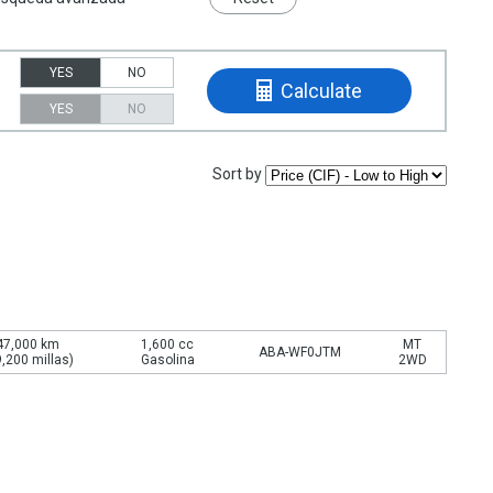
YES
NO
Calculate
YES
NO
Sort by
47,000 km
1,600 cc
MT
ABA-WF0JTM
9,200 millas)
Gasolina
2WD