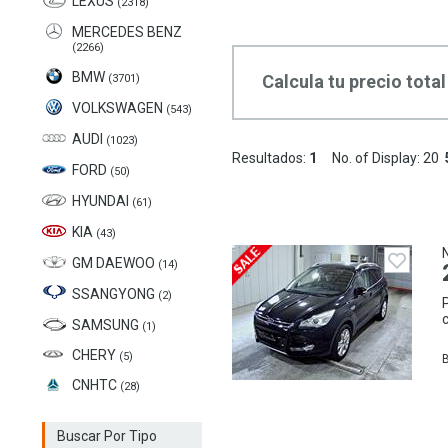
LEXUS
(2318)
MERCEDES BENZ
(2266)
BMW
Calcula tu precio total
(3701)
VOLKSWAGEN
(543)
AUDI
(1023)
Resultados:
1
No. of Display:
20
FORD
(50)
HYUNDAI
(61)
KIA
(43)
GM DAEWOO
(14)
SSANGYONG
(2)
SAMSUNG
(1)
CHERY
(5)
CNHTC
(28)
Buscar Por Tipo