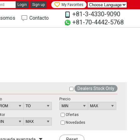
Login
Sign up
My Favorites
+81-3-4330-9090
 somos
Contacto
+81-70-4442-5768
Dealers Stock Only
o
Precio
tor
Ofertas
Novedades
squeda avanzada
Reset