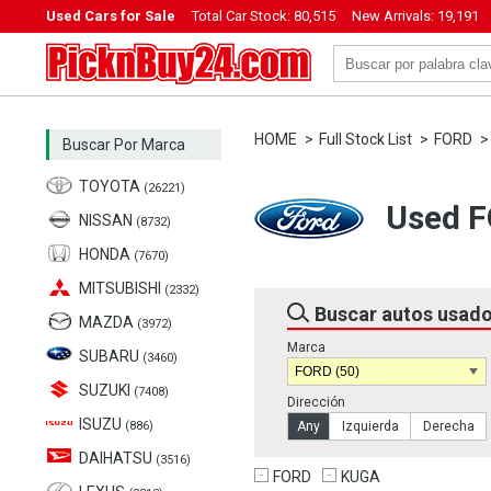
Used Cars for Sale
Total Car Stock:
80,515
New Arrivals:
19,191
PicknBuy24.com
HOME
Full Stock List
FORD
Buscar Por Marca
TOYOTA
(26221)
Used F
NISSAN
(8732)
HONDA
(7670)
MITSUBISHI
(2332)
Buscar autos usad
MAZDA
(3972)
Marca
SUBARU
(3460)
SUZUKI
(7408)
Dirección
ISUZU
(886)
Any
Izquierda
Derecha
DAIHATSU
(3516)
FORD
KUGA