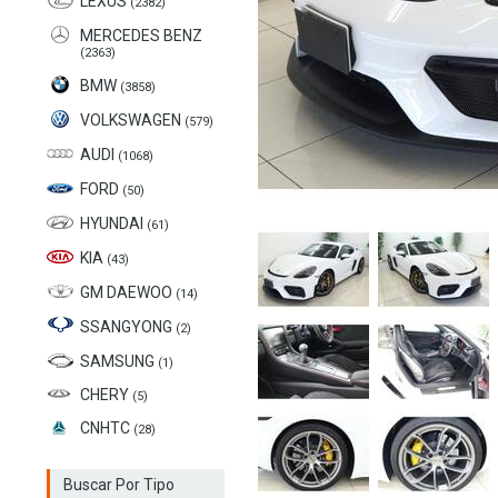
LEXUS
(2382)
MERCEDES BENZ
(2363)
BMW
(3858)
VOLKSWAGEN
(579)
AUDI
(1068)
FORD
(50)
HYUNDAI
(61)
KIA
(43)
GM DAEWOO
(14)
SSANGYONG
(2)
SAMSUNG
(1)
CHERY
(5)
CNHTC
(28)
Buscar Por Tipo