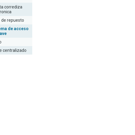
ta corrediza
ronica
e de repuesto
ema de acceso
lave
o
e centralizado