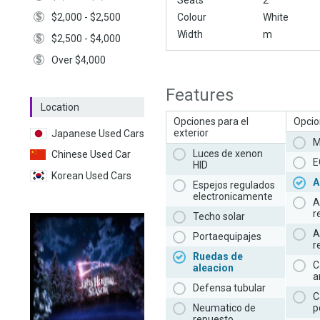
Seats
2
$2,000 - $2,500
Colour
White
Width
m
$2,500 - $4,000
Over $4,000
Features
Location
Opciones para el
Opcion
exterior
Japanese Used Cars
M
Luces de xenon
Chinese Used Car
E
HID
Korean Used Cars
A
Espejos regulados
electronicamente
A
r
Techo solar
A
Portaequipajes
r
Ruedas de
C
aleacion
a
Defensa tubular
C
Neumatico de
p
repuesto