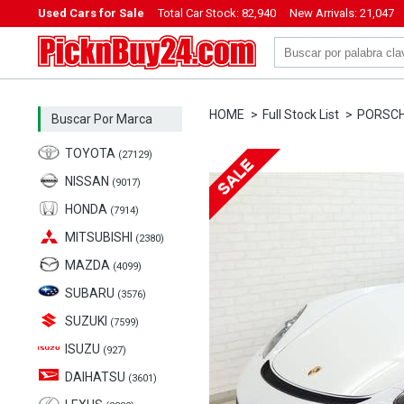
Used Cars for Sale
Total Car Stock:
82,940
New Arrivals:
21,047
PicknBuy24.com
HOME
Full Stock List
PORSC
Buscar Por Marca
TOYOTA
(27129)
NISSAN
(9017)
HONDA
(7914)
MITSUBISHI
(2380)
MAZDA
(4099)
SUBARU
(3576)
SUZUKI
(7599)
ISUZU
(927)
DAIHATSU
(3601)