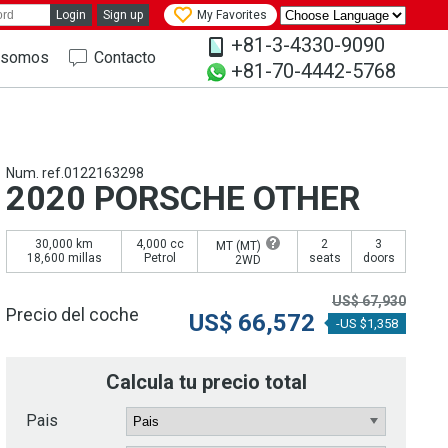
Login
Sign up
My Favorites
+81-3-4330-9090
 somos
Contacto
+81-70-4442-5768
Num. ref.0122163298
2020 PORSCHE OTHER
30,000 km
4,000 cc
2
3
MT (
MT
)
18,600 millas
Petrol
seats
doors
2WD
US$
67,930
Precio del coche
US$
66,572
-US $1,358
Calcula tu precio total
Pais