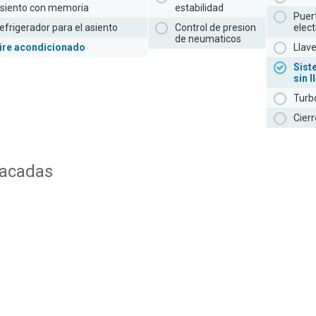
siento con memoria
estabilidad
Puer
efrigerador para el asiento
Control de presion
elect
de neumaticos
ire acondicionado
Llav
Sist
sin l
Turb
Cierr
tacadas