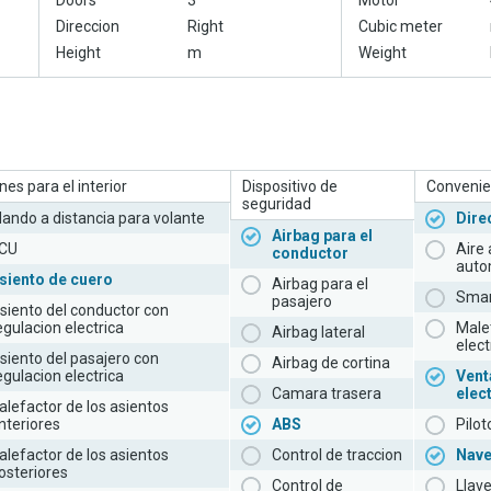
Doors
3
Motor
Direccion
Right
Cubic meter
Height
m
Weight
es para el interior
Dispositivo de
Convenie
seguridad
ando a distancia para volante
Dire
Airbag para el
CU
Aire
conductor
auto
siento de cuero
Airbag para el
Smar
pasajero
siento del conductor con
egulacion electrica
Male
Airbag lateral
elect
siento del pasajero con
Airbag de cortina
egulacion electrica
Vent
Camara trasera
elec
alefactor de los asientos
nteriores
ABS
Pilo
alefactor de los asientos
Control de traccion
Nav
osteriores
Control de
Llav