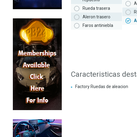
A
Rueda trasera
R
Aleron trasero
A
Faros antiniebla
Caracteristicas des
Factory Ruedas de aleacion