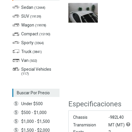
Sedan
(12444)
SUV
(19139)
Wagon
(19978)
Compact
(15190)
Sporty
(3364)
Truck
(3841)
Van
(502)
Special Vehicles
(117)
Buscar Por Precio
Especificaciones
Under $500
$500 - $1,000
Chassis
-982L40
$1,000 - $1,500
Transmision
MT (
MT
)
$1,500 - $2,000