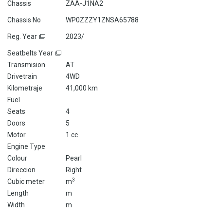
Chassis
ZAA-J1NA2
Chassis No
WP0ZZZY1ZNSA65788
Reg. Year
2023/
Seatbelts Year
Transmision
AT
Drivetrain
4WD
Kilometraje
41,000 km
Fuel
Seats
4
Doors
5
Motor
1 cc
Engine Type
Colour
Pearl
Direccion
Right
3
Cubic meter
m
Length
m
Width
m