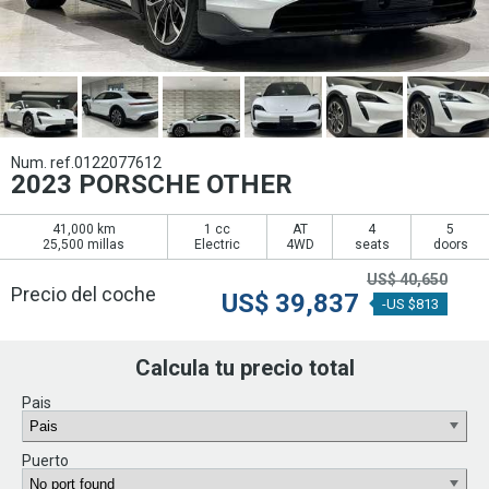
Num. ref.0122077612
2023 PORSCHE OTHER
41,000 km
1 cc
AT
4
5
25,500 millas
Electric
4WD
seats
doors
US$
40,650
Precio del coche
US$
39,837
-US $813
Calcula tu precio total
Pais
Puerto