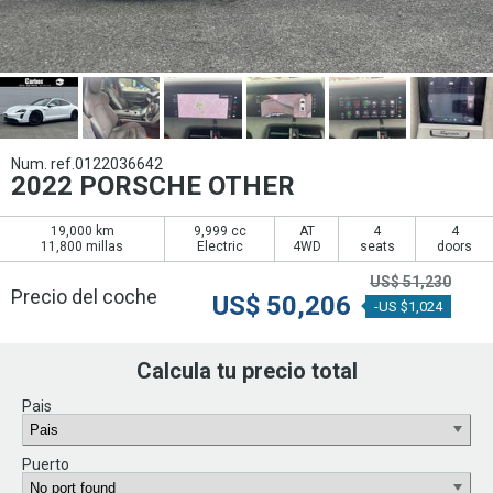
Num. ref.0122036642
2022 PORSCHE OTHER
19,000 km
9,999 cc
AT
4
4
11,800 millas
Electric
4WD
seats
doors
US$
51,230
Precio del coche
US$
50,206
-US $1,024
Calcula tu precio total
Pais
Puerto