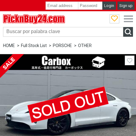
Login
Sign up
PicknBuy24.com
HOME
Full Stock List
PORSCHE
OTHER