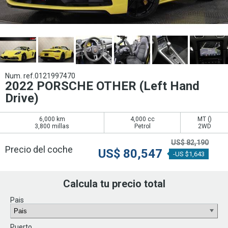
Num. ref.0121997470
2022 PORSCHE OTHER (Left Hand
Drive)
6,000 km
4,000 cc
MT (
)
3,800 millas
Petrol
2WD
US$
82,190
Precio del coche
US$
80,547
-US $1,643
Calcula tu precio total
Pais
Puerto