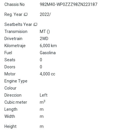
Chassis No
982M40-WP0ZZZ98ZN223187
Reg. Year
2022/
Seatbelts Year
Transmision
MT (
)
Drivetrain
2WD
Kilometraje
6,000 km
Fuel
Gasolina
Seats
0
Doors
0
Motor
4,000 cc
Engine Type
Colour
Direccion
Left
3
Cubic meter
m
Length
m
Width
m
Height
m