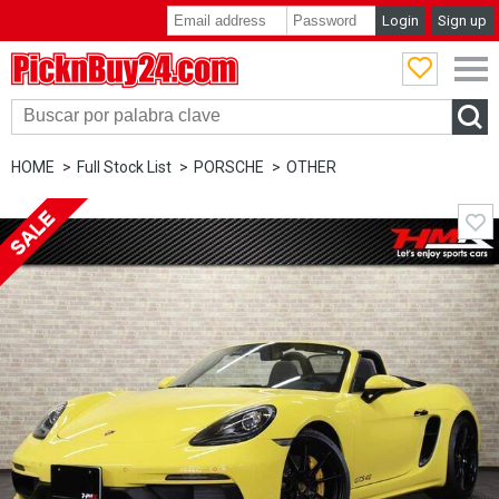
Login
Sign up
PicknBuy24.com
HOME
Full Stock List
PORSCHE
OTHER