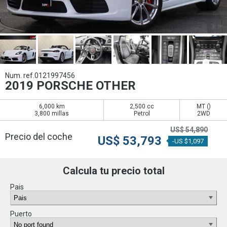
Num. ref.0121997456
2019 PORSCHE OTHER
6,000 km
2,500 cc
MT (
)
3,800 millas
Petrol
2WD
US$
54,890
Precio del coche
US$
53,793
-US $1,097
Calcula tu precio total
Pais
Puerto