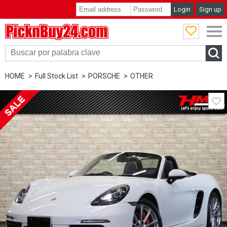
Login
Sign up
PicknBuy24.com
HOME
Full Stock List
PORSCHE
OTHER