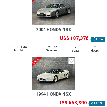
2004 HONDA NSX
US$ 187,376
-$3,824
2
2
59,000 km
3,200 cc
MT, 2WD
Gasolina
seats
doors
1994 HONDA NSX
US$ 668,390
-$13,640