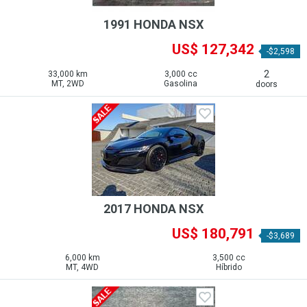
1991 HONDA NSX
US$ 127,342
-$2,598
2
33,000 km
3,000 cc
MT, 2WD
Gasolina
doors
2017 HONDA NSX
US$ 180,791
-$3,689
6,000 km
3,500 cc
MT, 4WD
Híbrido