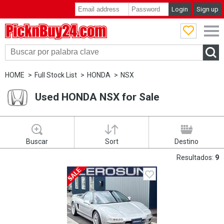
Login
Sign up
PicknBuy24.com
HOME
Full Stock List
HONDA
NSX
Used HONDA NSX for Sale
Buscar
Sort
Destino
Resultados:
9