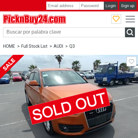
Login
Sign up
PicknBuy24.com
HOME
Full Stock List
AUDI
Q3