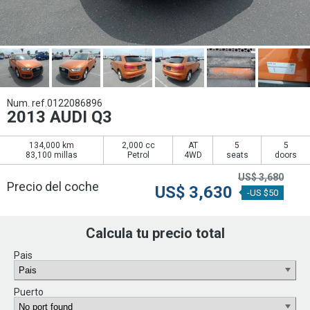
Num. ref.0122086896
2013 AUDI Q3
134,000 km
2,000 cc
AT
5
5
83,100 millas
Petrol
4WD
seats
doors
US$
3,680
Precio del coche
US$
3,630
-US $50
Calcula tu precio total
Pais
Puerto