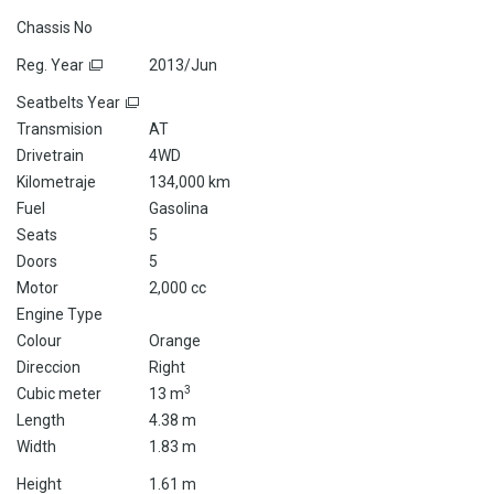
Chassis No
Reg. Year
2013/Jun
Seatbelts Year
Transmision
AT
Drivetrain
4WD
Kilometraje
134,000 km
Fuel
Gasolina
Seats
5
Doors
5
Motor
2,000 cc
Engine Type
Colour
Orange
Direccion
Right
3
Cubic meter
13 m
Length
4.38 m
Width
1.83 m
Height
1.61 m