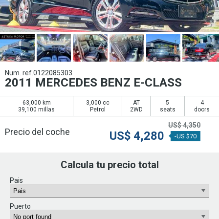
Num. ref.0122085303
2011 MERCEDES BENZ E-CLASS
63,000 km
3,000 cc
AT
5
4
39,100 millas
Petrol
2WD
seats
doors
US$
4,350
Precio del coche
US$
4,280
-US $70
Calcula tu precio total
Pais
Puerto