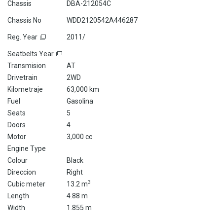
Chassis
DBA-212054C
Chassis No
WDD2120542A446287
Reg. Year
2011/
Seatbelts Year
Transmision
AT
Drivetrain
2WD
Kilometraje
63,000 km
Fuel
Gasolina
Seats
5
Doors
4
Motor
3,000 cc
Engine Type
Colour
Black
Direccion
Right
3
Cubic meter
13.2 m
Length
4.88 m
Width
1.855 m