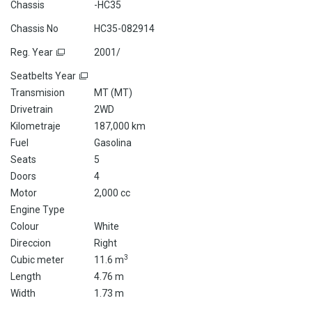
Chassis
-HC35
Chassis No
HC35-082914
Reg. Year
2001/
Seatbelts Year
Transmision
MT (
MT
)
Drivetrain
2WD
Kilometraje
187,000 km
Fuel
Gasolina
Seats
5
Doors
4
Motor
2,000 cc
Engine Type
Colour
White
Direccion
Right
3
Cubic meter
11.6 m
Length
4.76 m
Width
1.73 m