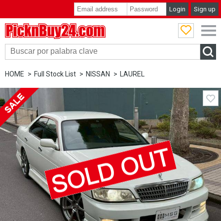
Login
Sign up
PicknBuy24.com
HOME
Full Stock List
NISSAN
LAUREL