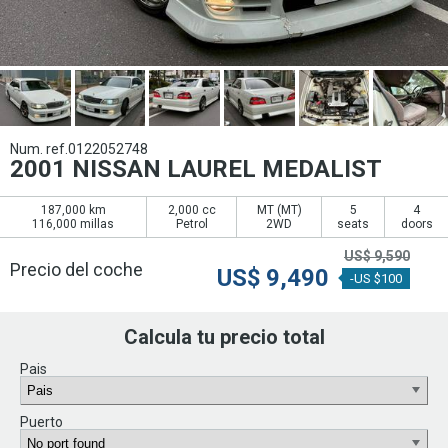
Num. ref.0122052748
2001 NISSAN LAUREL MEDALIST
187,000 km
2,000 cc
MT (
MT
)
5
4
116,000 millas
Petrol
2WD
seats
doors
US$
9,590
Precio del coche
US$
9,490
-US $100
Calcula tu precio total
Pais
Puerto