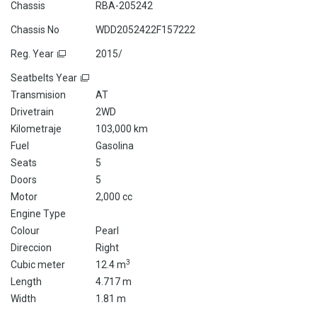
Chassis
RBA-205242
Chassis No
WDD2052422F157222
Reg. Year
2015/
Seatbelts Year
Transmision
AT
Drivetrain
2WD
Kilometraje
103,000 km
Fuel
Gasolina
Seats
5
Doors
5
Motor
2,000 cc
Engine Type
Colour
Pearl
Direccion
Right
3
Cubic meter
12.4 m
Length
4.717 m
Width
1.81 m