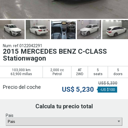
Num. ref.0122042291
2015 MERCEDES BENZ C-CLASS
Stationwagon
103,000 km
2,000 cc
AT
5
5
63,900 millas
Petrol
2WD
seats
doors
US$
5,330
Precio del coche
US$
5,230
-US $100
Calcula tu precio total
Pais