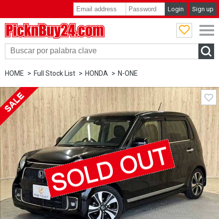
Login
Sign up
PicknBuy24.com
HOME
Full Stock List
HONDA
N-ONE