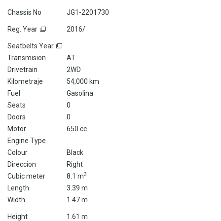
Chassis No
JG1-2201730
Reg. Year
2016/
Seatbelts Year
Transmision
AT
Drivetrain
2WD
Kilometraje
54,000 km
Fuel
Gasolina
Seats
0
Doors
0
Motor
650 cc
Engine Type
Colour
Black
Direccion
Right
3
Cubic meter
8.1 m
Length
3.39 m
Width
1.47 m
Height
1.61 m