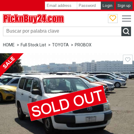
Login
Sign up
PicknBuy24.com
HOME
Full Stock List
TOYOTA
PROBOX