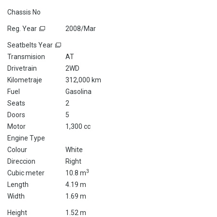
Chassis No
Reg. Year
2008/Mar
Seatbelts Year
Transmision
AT
Drivetrain
2WD
Kilometraje
312,000 km
Fuel
Gasolina
Seats
2
Doors
5
Motor
1,300 cc
Engine Type
Colour
White
Direccion
Right
3
Cubic meter
10.8 m
Length
4.19 m
Width
1.69 m
Height
1.52 m