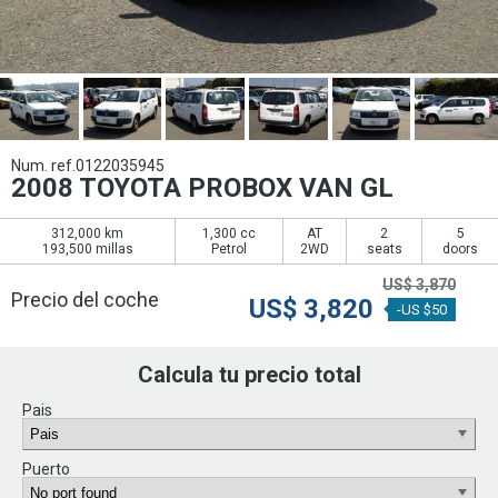
Num. ref.0122035945
2008 TOYOTA PROBOX VAN GL
312,000 km
1,300 cc
AT
2
5
193,500 millas
Petrol
2WD
seats
doors
US$
3,870
Precio del coche
US$
3,820
-US $50
Calcula tu precio total
Pais
Puerto