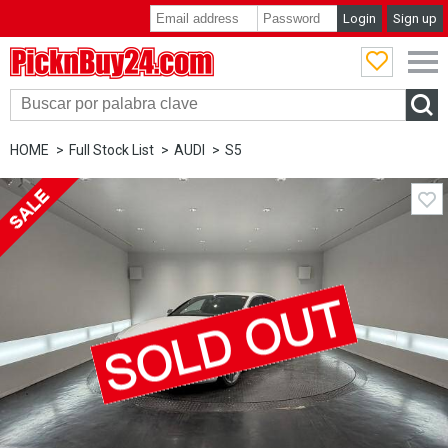
Login
Sign up
PicknBuy24.com
HOME
Full Stock List
AUDI
S5