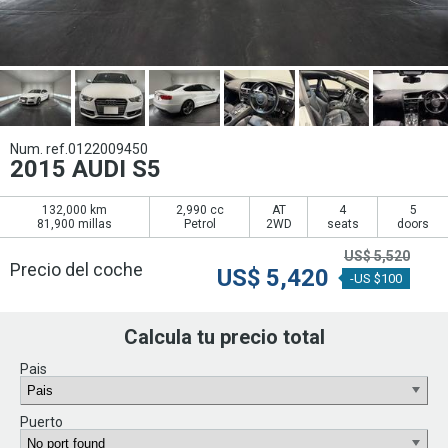
Num. ref.0122009450
2015 AUDI S5
132,000 km
2,990 cc
AT
4
5
81,900 millas
Petrol
2WD
seats
doors
US$
5,520
Precio del coche
US$
5,420
-US $100
Calcula tu precio total
Pais
Puerto