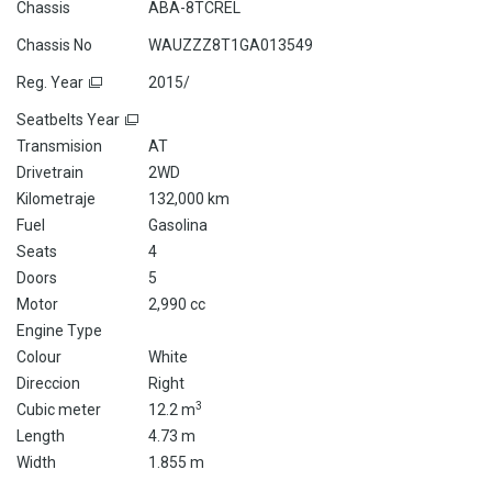
Chassis
ABA-8TCREL
Chassis No
WAUZZZ8T1GA013549
Reg. Year
2015/
Seatbelts Year
Transmision
AT
Drivetrain
2WD
Kilometraje
132,000 km
Fuel
Gasolina
Seats
4
Doors
5
Motor
2,990 cc
Engine Type
Colour
White
Direccion
Right
3
Cubic meter
12.2 m
Length
4.73 m
Width
1.855 m