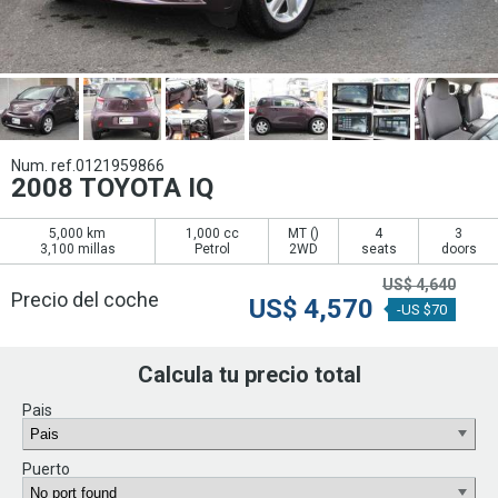
Num. ref.0121959866
2008 TOYOTA IQ
5,000 km
1,000 cc
MT (
)
4
3
3,100 millas
Petrol
2WD
seats
doors
US$
4,640
Precio del coche
US$
4,570
-US $70
Calcula tu precio total
Pais
Puerto