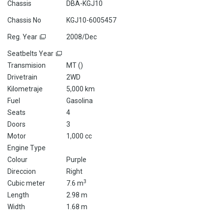
Chassis
DBA-KGJ10
Chassis No
KGJ10-6005457
Reg. Year
2008/Dec
Seatbelts Year
Transmision
MT (
)
Drivetrain
2WD
Kilometraje
5,000 km
Fuel
Gasolina
Seats
4
Doors
3
Motor
1,000 cc
Engine Type
Colour
Purple
Direccion
Right
3
Cubic meter
7.6 m
Length
2.98 m
Width
1.68 m