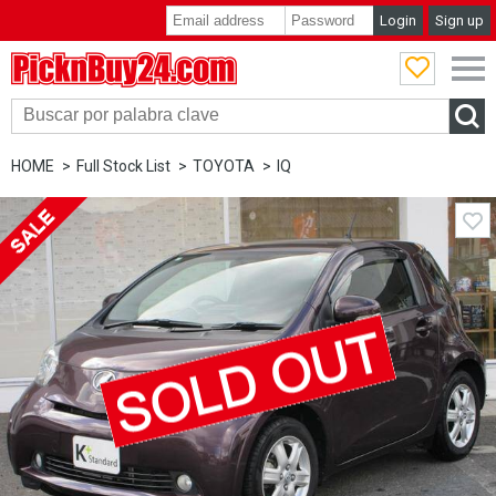
Login
Sign up
PicknBuy24.com
HOME
Full Stock List
TOYOTA
IQ