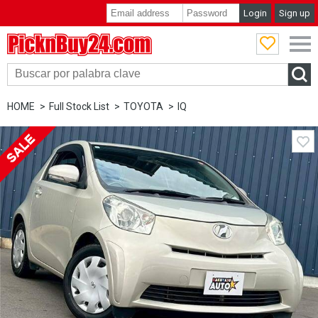
Login
Sign up
PicknBuy24.com
HOME
Full Stock List
TOYOTA
IQ