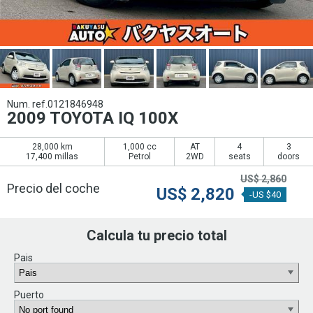
Num. ref.0121846948
2009 TOYOTA IQ 100X
28,000 km
1,000 cc
AT
4
3
17,400 millas
Petrol
2WD
seats
doors
US$
2,860
Precio del coche
US$
2,820
-US $40
Calcula tu precio total
Pais
Puerto