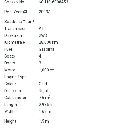
Chassis No
KGJ10-6008453
Reg. Year
2009/
Seatbelts Year
Transmision
AT
Drivetrain
2WD
Kilometraje
28,000 km
Fuel
Gasolina
Seats
4
Doors
3
Motor
1,000 cc
Engine Type
Colour
Gold
Direccion
Right
3
Cubic meter
7.6 m
Length
2.985 m
Width
1.68 m
Height
1.5 m