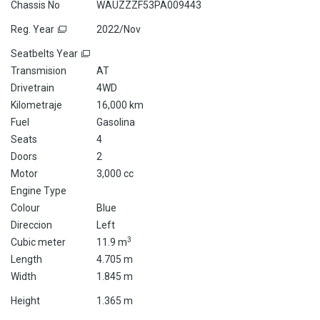
Chassis No
WAUZZZF53PA009443
Reg. Year
2022/Nov
Seatbelts Year
Transmision
AT
Drivetrain
4WD
Kilometraje
16,000 km
Fuel
Gasolina
Seats
4
Doors
2
Motor
3,000 cc
Engine Type
Colour
Blue
Direccion
Left
3
Cubic meter
11.9 m
Length
4.705 m
Width
1.845 m
Height
1.365 m