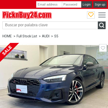
Login
Sign up
PicknBuy24.com
HOME
Full Stock List
AUDI
S5