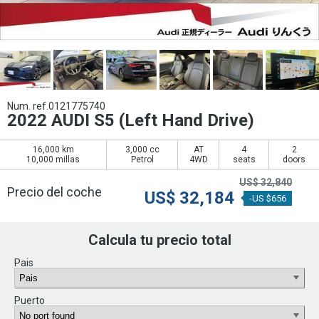
Num. ref.0121775740
2022 AUDI S5 (Left Hand Drive)
16,000 km
3,000 cc
AT
4
2
10,000 millas
Petrol
4WD
seats
doors
US$
32,840
Precio del coche
US$
32,184
-US $656
Calcula tu precio total
Pais
Puerto