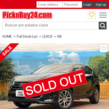
Login
Sign up
PicknBuy24.com
HOME
Full Stock List
LEXUS
NX