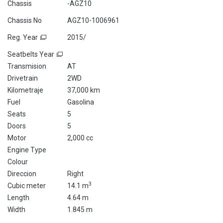
Chassis
-AGZ10
Chassis No
AGZ10-1006961
Reg. Year
2015/
Seatbelts Year
Transmision
AT
Drivetrain
2WD
Kilometraje
37,000 km
Fuel
Gasolina
Seats
5
Doors
5
Motor
2,000 cc
Engine Type
Colour
Direccion
Right
3
Cubic meter
14.1 m
Length
4.64 m
Width
1.845 m