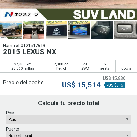
Num. ref.0121517619
2015 LEXUS NX
37,000 km
2,000 cc
AT
5
5
23,000 millas
Petrol
2WD
seats
doors
US$
15,830
Precio del coche
US$
15,514
-US $316
Calcula tu precio total
Pais
Puerto