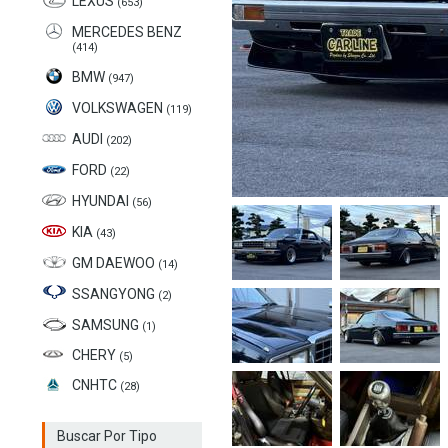
LEXUS
(653)
MERCEDES BENZ
(414)
BMW
(947)
VOLKSWAGEN
(119)
AUDI
(202)
FORD
(22)
HYUNDAI
(56)
KIA
(43)
GM DAEWOO
(14)
SSANGYONG
(2)
SAMSUNG
(1)
CHERY
(5)
CNHTC
(28)
Buscar Por Tipo