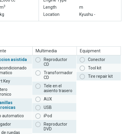
2,000 cc
Engine Type
3
m
Length
m
kg
Location
Kyushu -
nte
Multimedia
Equipment
ccion asistida
Reproductor
Conector
CD
 acondicionado
Tool kit
matico
Transformador
Tire repair kit
CD
t Key
Tele en el
tero
asiento trasero
ronico
AUX
anillas
tronicas
USB
to automatico
iPod
gador
Reproductor
DVD
e de ruedas