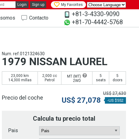
Login
Sign up
My Favorites
+81-3-4330-9090
 somos
Contacto
+81-70-4442-5768
Num. ref.0121324630
1979 NISSAN LAUREL
23,000 km
2,000 cc
5
5
MT (
MT
)
14,300 millas
Petrol
seats
doors
2WD
US$
27,630
Precio del coche
US$
27,078
-US $552
Calcula tu precio total
Pais