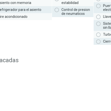
siento con memoria
estabilidad
Puer
efrigerador para el asiento
Control de presion
elect
de neumaticos
ire acondicionado
Llav
Sist
sin l
Turb
Cierr
tacadas