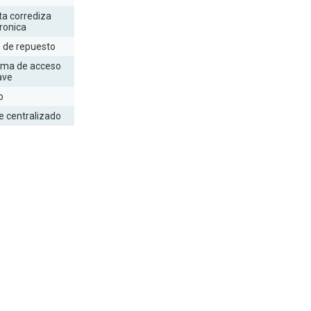
ta corrediza
ronica
e de repuesto
ema de acceso
lave
o
e centralizado