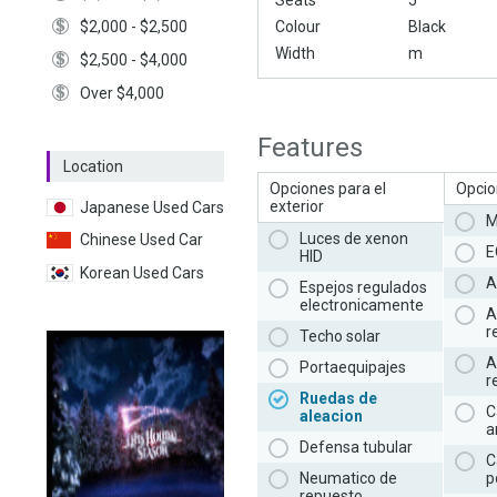
Seats
5
$2,000 - $2,500
Colour
Black
Width
m
$2,500 - $4,000
Over $4,000
Features
Location
Opciones para el
Opcion
exterior
Japanese Used Cars
M
Luces de xenon
Chinese Used Car
E
HID
Korean Used Cars
A
Espejos regulados
electronicamente
A
r
Techo solar
A
Portaequipajes
r
Ruedas de
C
aleacion
a
Defensa tubular
C
Neumatico de
p
repuesto