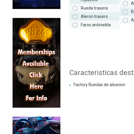
A
Rueda trasera
R
Aleron trasero
A
Faros antiniebla
Caracteristicas des
Factory Ruedas de aleacion