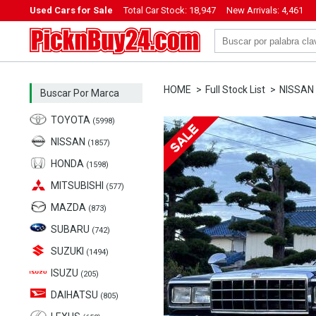
Used Cars for Sale
Total Car Stock:
18,947
New Arrivals:
4,461
PicknBuy24.com
HOME
Full Stock List
NISSAN
Buscar Por Marca
TOYOTA
(5998)
NISSAN
(1857)
HONDA
(1598)
MITSUBISHI
(577)
MAZDA
(873)
SUBARU
(742)
SUZUKI
(1494)
ISUZU
(205)
DAIHATSU
(805)