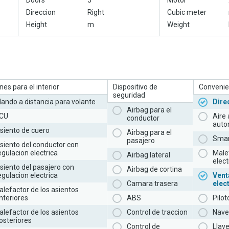
Doors
5
Motor
Direccion
Right
Cubic meter
Height
m
Weight
es para el interior
Dispositivo de
Convenie
seguridad
ando a distancia para volante
Dire
Airbag para el
CU
Aire
conductor
auto
siento de cuero
Airbag para el
Smar
pasajero
siento del conductor con
egulacion electrica
Male
Airbag lateral
elect
siento del pasajero con
Airbag de cortina
egulacion electrica
Vent
Camara trasera
elec
alefactor de los asientos
nteriores
ABS
Pilo
alefactor de los asientos
Control de traccion
Nave
osteriores
Control de
Llav