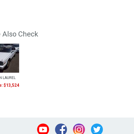
 Also Check
N LAUREL
e: $13,524
Youtube
Facebook
Instagram
Twitter