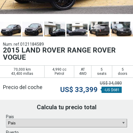
Num. ref.0121184589
2015 LAND ROVER RANGE ROVER
VOGUE
70,000 km
4,990 cc
AT
5
5
43,400 millas
Petrol
4WD
seats
doors
US$
34,080
Precio del coche
US$
33,399
-US $681
Calcula tu precio total
Pais
Puerto