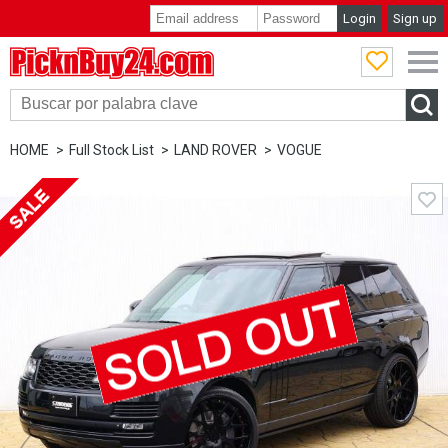
Login
Sign up
PicknBuy24.com
HOME
Full Stock List
LAND ROVER
VOGUE