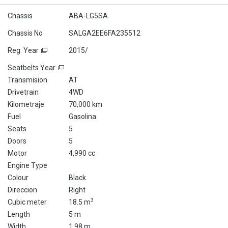
Chassis
ABA-LG5SA
Chassis No
SALGA2EE6FA235512
Reg. Year
2015/
Seatbelts Year
Transmision
AT
Drivetrain
4WD
Kilometraje
70,000 km
Fuel
Gasolina
Seats
5
Doors
5
Motor
4,990 cc
Engine Type
Colour
Black
Direccion
Right
3
Cubic meter
18.5 m
Length
5 m
Width
1.98 m