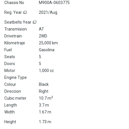
Chassis No
M900A-0603775
Reg. Year
2021/Aug
Seatbelts Year
Transmision
AT
Drivetrain
2WD
Kilometraje
25,000 km
Fuel
Gasolina
Seats
5
Doors
5
Motor
1,000 cc
Engine Type
Colour
Black
Direccion
Right
3
Cubic meter
10.7 m
Length
3.7 m
Width
1.67 m
Height
1.73 m