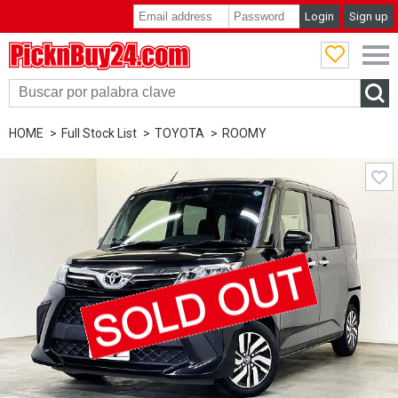
Login
Sign up
PicknBuy24.com
HOME
Full Stock List
TOYOTA
ROOMY