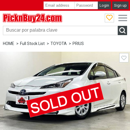
Login
Sign up
PicknBuy24.com
HOME
Full Stock List
TOYOTA
PRIUS