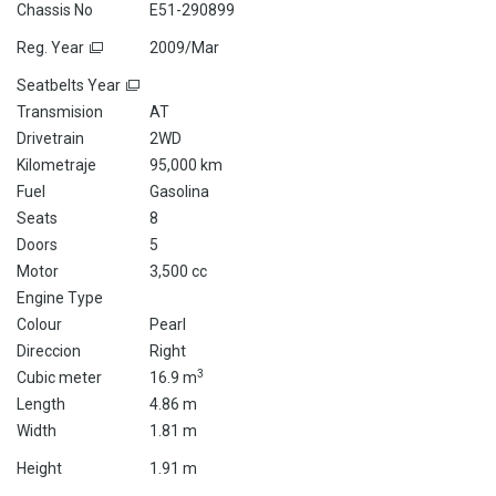
Chassis No
E51-290899
Reg. Year
2009/Mar
Seatbelts Year
Transmision
AT
Drivetrain
2WD
Kilometraje
95,000 km
Fuel
Gasolina
Seats
8
Doors
5
Motor
3,500 cc
Engine Type
Colour
Pearl
Direccion
Right
3
Cubic meter
16.9 m
Length
4.86 m
Width
1.81 m
Height
1.91 m