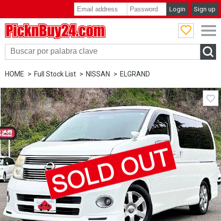
Login
Sign up
PicknBuy24.com
HOME
Full Stock List
NISSAN
ELGRAND