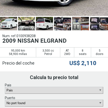
Num. ref.0100938208
2009 NISSAN ELGRAND
95,000 km
3,500 cc
AT
8
5
58,900 millas
Petrol
2WD
seats
doors
US$
2,110
Precio del coche
Calcula tu precio total
Pais
Puerto