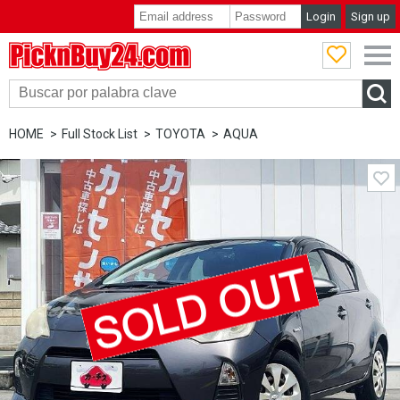
Login
Sign up
PicknBuy24.com
HOME
Full Stock List
TOYOTA
AQUA