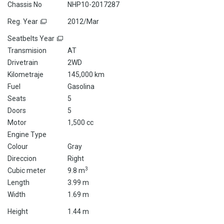
Chassis No
NHP10-2017287
Reg. Year
2012/Mar
Seatbelts Year
Transmision
AT
Drivetrain
2WD
Kilometraje
145,000 km
Fuel
Gasolina
Seats
5
Doors
5
Motor
1,500 cc
Engine Type
Colour
Gray
Direccion
Right
3
Cubic meter
9.8 m
Length
3.99 m
Width
1.69 m
Height
1.44 m