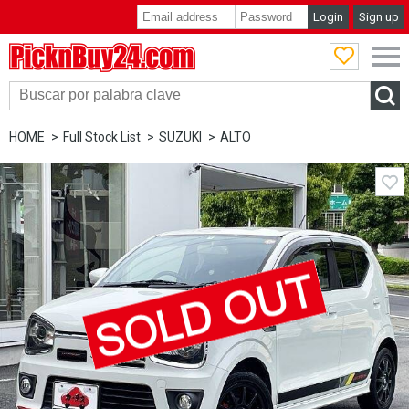
Login
Sign up
PicknBuy24.com
HOME
Full Stock List
SUZUKI
ALTO