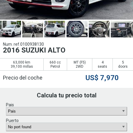
Num. ref.0100938130
2016 SUZUKI ALTO
63,000 km
660 cc
MT (
F5
)
4
5
39,100 millas
Petrol
2WD
seats
doors
US$
7,970
Precio del coche
Calcula tu precio total
Pais
Puerto