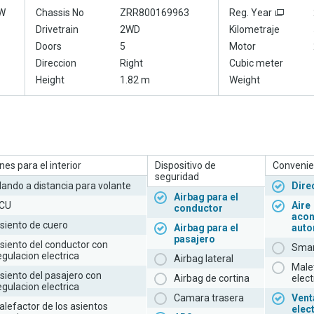
W
Chassis No
ZRR800169963
Reg. Year
Drivetrain
2WD
Kilometraje
Doors
5
Motor
Direccion
Right
Cubic meter
Height
1.82 m
Weight
es para el interior
Dispositivo de
Convenie
seguridad
ando a distancia para volante
Dire
Airbag para el
CU
Aire
conductor
acon
siento de cuero
Airbag para el
auto
pasajero
siento del conductor con
Smar
egulacion electrica
Airbag lateral
Male
siento del pasajero con
Airbag de cortina
elect
egulacion electrica
Camara trasera
Vent
alefactor de los asientos
elec