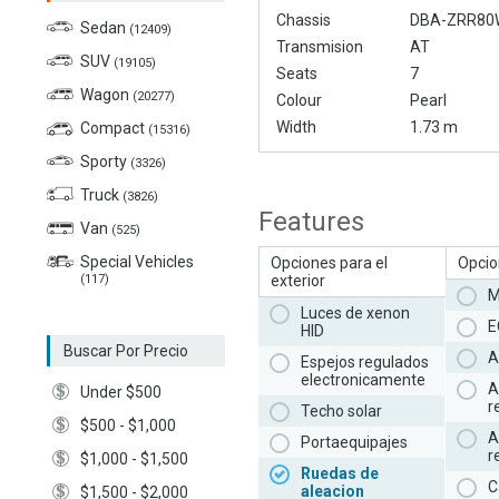
Chassis
DBA-ZRR80
Sedan
(12409)
Transmision
AT
SUV
(19105)
Seats
7
Wagon
(20277)
Colour
Pearl
Width
1.73 m
Compact
(15316)
Sporty
(3326)
Truck
(3826)
Features
Van
(525)
Special Vehicles
Opciones para el
Opcion
(117)
exterior
M
Luces de xenon
E
HID
Buscar Por Precio
A
Espejos regulados
electronicamente
A
Under $500
r
Techo solar
$500 - $1,000
A
Portaequipajes
r
$1,000 - $1,500
Ruedas de
C
aleacion
$1,500 - $2,000