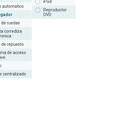
iPod
to automatico
Reproductor
egador
DVD
e de ruedas
ta corrediza
ronica
e de repuesto
ema de acceso
lave
o
e centralizado