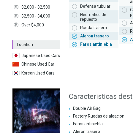
a
Defensa tubular
$2,000 - $2,500
C
Neumatico de
p
$2,500 - $4,000
repuesto
A
Over $4,000
Rueda trasera
R
Aleron trasero
A
Faros antiniebla
Location
Japanese Used Cars
Chinese Used Car
Korean Used Cars
Caracteristicas des
Double Air Bag
Factory Ruedas de aleacion
Faros antiniebla
Aleron trasero