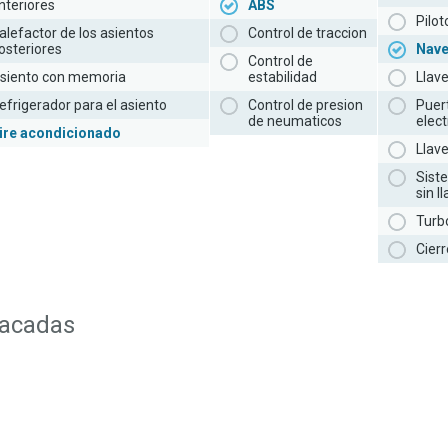
nteriores
ABS
Pilo
alefactor de los asientos
Control de traccion
osteriores
Nav
Control de
siento con memoria
estabilidad
Llav
efrigerador para el asiento
Control de presion
Puer
de neumaticos
elect
ire acondicionado
Llav
Sist
sin l
Turb
Cierr
tacadas