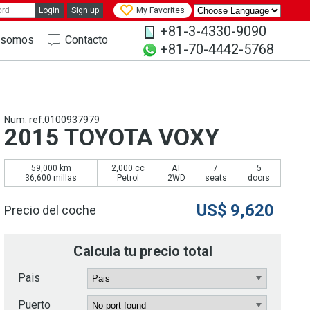
Login
Sign up
My Favorites
+81-3-4330-9090
 somos
Contacto
+81-70-4442-5768
Num. ref.0100937979
2015 TOYOTA VOXY
59,000 km
2,000 cc
AT
7
5
36,600 millas
Petrol
2WD
seats
doors
US$
9,620
Precio del coche
Calcula tu precio total
Pais
Puerto