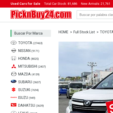
Used Cars for Sale
Total Car Stock:
81,686
New Arrivals:
21,761
PicknBuy24.com
HOME
Full Stock List
TOYOT
Buscar Por Marca
TOYOTA
(27463)
NISSAN
(9171)
HONDA
(8025)
MITSUBISHI
(2407)
MAZDA
(4139)
SUBARU
(3607)
SUZUKI
(7694)
ISUZU
(949)
DAIHATSU
(3639)