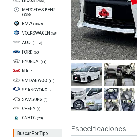
LEXUS
(2367)
MERCEDES BENZ
(2356)
BMW
(3859)
VOLKSWAGEN
(584)
AUDI
(1063)
FORD
(50)
HYUNDAI
(61)
KIA
(43)
GM DAEWOO
(14)
SSANGYONG
(2)
SAMSUNG
(1)
CHERY
(5)
CNHTC
(28)
Especificaciones
Buscar Por Tipo