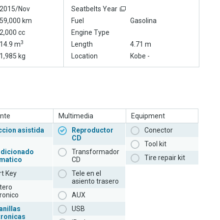
2015/Nov
Seatbelts Year
59,000 km
Fuel
Gasolina
2,000 cc
Engine Type
3
14.9 m
Length
4.71 m
1,985 kg
Location
Kobe -
nte
Multimedia
Equipment
ccion asistida
Reproductor
Conector
CD
Tool kit
dicionado
Transformador
Tire repair kit
matico
CD
t Key
Tele en el
asiento trasero
tero
ronico
AUX
anillas
USB
tronicas