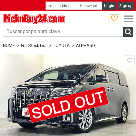
Login
Sign up
PicknBuy24.com
HOME
Full Stock List
TOYOTA
ALPHARD