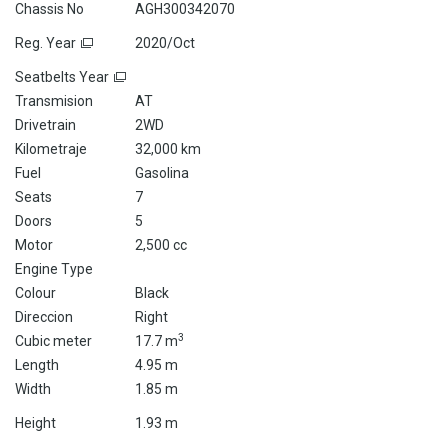
Chassis No
AGH300342070
Reg. Year
2020/Oct
Seatbelts Year
Transmision
AT
Drivetrain
2WD
Kilometraje
32,000 km
Fuel
Gasolina
Seats
7
Doors
5
Motor
2,500 cc
Engine Type
Colour
Black
Direccion
Right
3
Cubic meter
17.7 m
Length
4.95 m
Width
1.85 m
Height
1.93 m