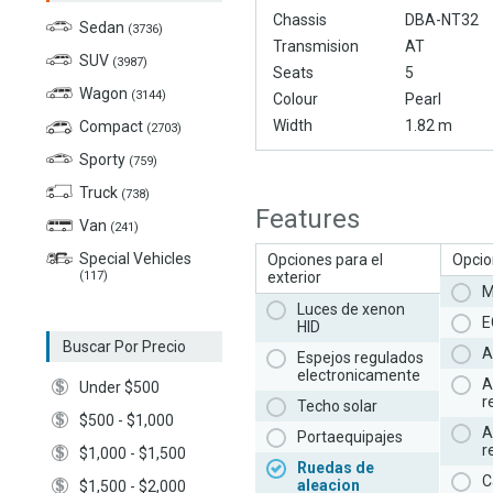
Chassis
DBA-NT32
Sedan
(3736)
Transmision
AT
SUV
(3987)
Seats
5
Wagon
(3144)
Colour
Pearl
Width
1.82 m
Compact
(2703)
Sporty
(759)
Truck
(738)
Features
Van
(241)
Special Vehicles
Opciones para el
Opcion
(117)
exterior
M
Luces de xenon
E
HID
Buscar Por Precio
A
Espejos regulados
electronicamente
A
Under $500
r
Techo solar
$500 - $1,000
A
Portaequipajes
r
$1,000 - $1,500
Ruedas de
C
aleacion
$1,500 - $2,000