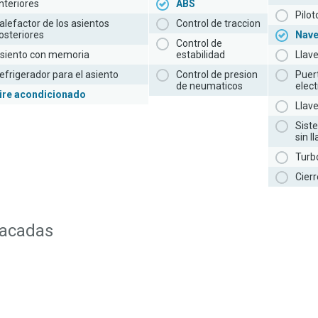
nteriores
ABS
Pilo
alefactor de los asientos
Control de traccion
osteriores
Nav
Control de
siento con memoria
estabilidad
Llav
efrigerador para el asiento
Control de presion
Puer
de neumaticos
elect
ire acondicionado
Llav
Sist
sin l
Turb
Cierr
tacadas