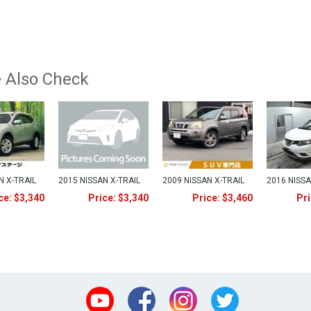
 Also Check
N X-TRAIL
2015 NISSAN X-TRAIL
2009 NISSAN X-TRAIL
2016 NISSA
ce: $3,340
Price: $3,340
Price: $3,460
Pri
Youtube
Facebook
Instagram
Twitter