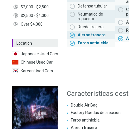
a
Defensa tubular
$2,000 - $2,500
C
Neumatico de
p
$2,500 - $4,000
repuesto
A
Over $4,000
Rueda trasera
R
Aleron trasero
A
Faros antiniebla
Location
Japanese Used Cars
Chinese Used Car
Korean Used Cars
Caracteristicas des
Double Air Bag
Factory Ruedas de aleacion
Faros antiniebla
Aleron trasero