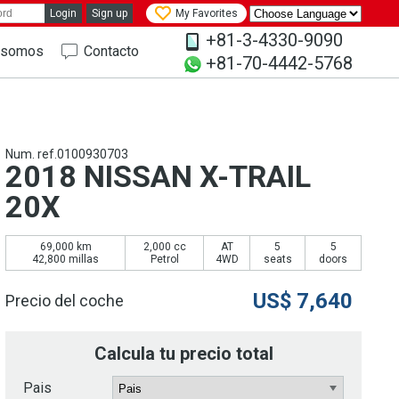
Login
Sign up
My Favorites
+81-3-4330-9090
 somos
Contacto
+81-70-4442-5768
Num. ref.0100930703
2018 NISSAN X-TRAIL
20X
69,000 km
2,000 cc
AT
5
5
42,800 millas
Petrol
4WD
seats
doors
US$
7,640
Precio del coche
Calcula tu precio total
Pais