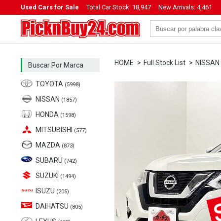
Used Cars for Sale
Total Car Stock:
18,947
New Arrivals:
4,461
PicknBuy24.com
HOME
Full Stock List
NISSAN
Buscar Por Marca
TOYOTA
(5998)
NISSAN
(1857)
HONDA
(1598)
MITSUBISHI
(577)
MAZDA
(873)
SUBARU
(742)
SUZUKI
(1494)
ISUZU
(205)
DAIHATSU
(805)