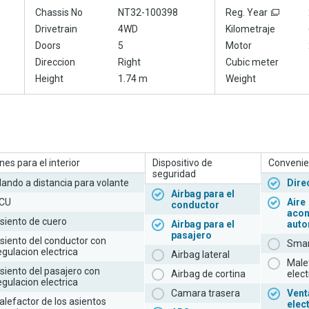
Chassis No
NT32-100398
Reg. Year
Drivetrain
4WD
Kilometraje
Doors
5
Motor
Direccion
Right
Cubic meter
Height
1.74 m
Weight
es para el interior
Dispositivo de
Convenie
seguridad
ando a distancia para volante
Dire
Airbag para el
CU
Aire
conductor
acon
siento de cuero
Airbag para el
auto
pasajero
siento del conductor con
Smar
egulacion electrica
Airbag lateral
Male
siento del pasajero con
Airbag de cortina
elect
egulacion electrica
Camara trasera
Vent
alefactor de los asientos
elec