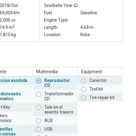
2018/Oct
Seatbelts Year
69,000 km
Fuel
Gasolina
2,000 cc
Engine Type
3
14.9 m
Length
4.69 m
1,815 kg
Location
Kobe -
nte
Multimedia
Equipment
ccion asistida
Reproductor
Conector
CD
Tool kit
dicionado
Transformador
Tire repair kit
matico
CD
t Key
Tele en el
asiento trasero
tero
ronico
AUX
anillas
USB
tronicas