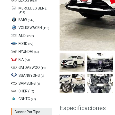
LEXUS
(653)
MERCEDES BENZ
(414)
BMW
(947)
VOLKSWAGEN
(119)
AUDI
(202)
FORD
(22)
HYUNDAI
(56)
KIA
(43)
GM DAEWOO
(14)
SSANGYONG
(2)
SAMSUNG
(1)
CHERY
(5)
CNHTC
(28)
Especificaciones
Buscar Por Tipo