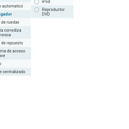
iPod
to automatico
Reproductor
egador
DVD
e de ruedas
ta corrediza
ronica
e de repuesto
ema de acceso
lave
o
e centralizado